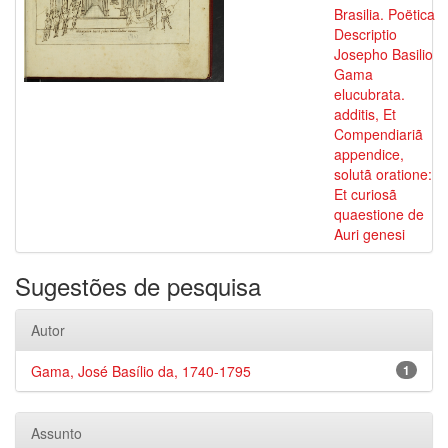
Brasilia. Poëtica
Descriptio
Josepho Basilio
Gama
elucubrata.
additis, Et
Compendiariã
appendice,
solutã oratione:
Et curiosã
quaestione de
Auri genesi
Sugestões de pesquisa
Autor
Gama, José Basílio da, 1740-1795
1
Assunto