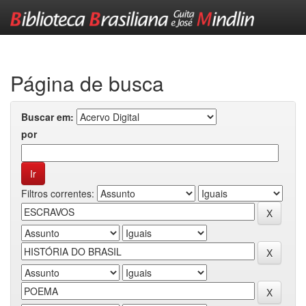
Skip
navigation
Página de busca
Buscar em:
por
Filtros correntes: