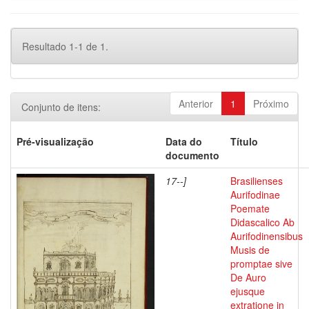
Resultado 1-1 de 1.
Anterior
1
Próximo
Conjunto de itens:
Pré-visualização
Data do
Título
documento
17--]
Brasilienses
Aurifodinae
Poemate
Didascalico Ab
Aurifodinensibus
Musis de
promptae sive
De Auro
ejusque
extratione in