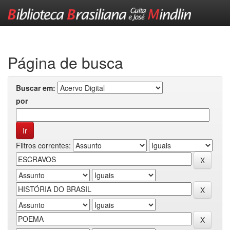
Skip
navigation
Página de busca
Buscar em:
por
Filtros correntes: