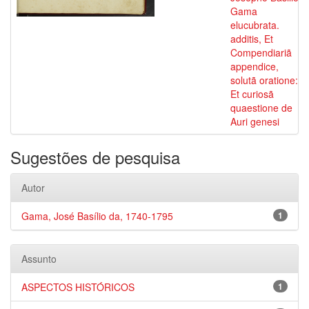
Gama
elucubrata.
additis, Et
Compendiariã
appendice,
solutã oratione:
Et curiosã
quaestione de
Auri genesi
Sugestões de pesquisa
Autor
Gama, José Basílio da, 1740-1795
1
Assunto
ASPECTOS HISTÓRICOS
1