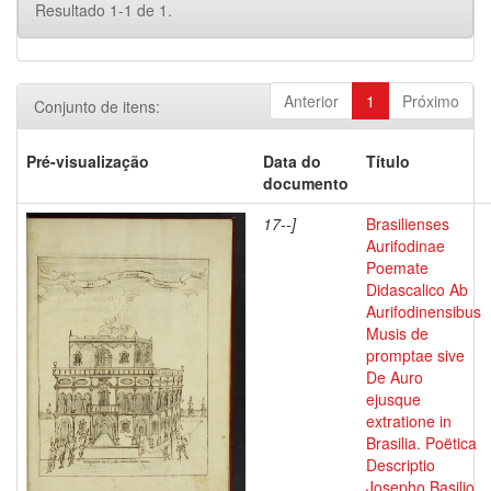
Resultado 1-1 de 1.
Anterior
1
Próximo
Conjunto de itens:
Pré-visualização
Data do
Título
documento
17--]
Brasilienses
Aurifodinae
Poemate
Didascalico Ab
Aurifodinensibus
Musis de
promptae sive
De Auro
ejusque
extratione in
Brasilia. Poëtica
Descriptio
Josepho Basilio