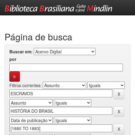
Skip
navigation
Página de busca
Buscar em:
por
Filtros correntes: