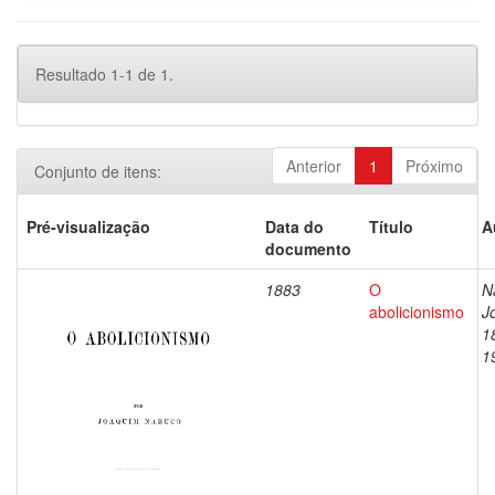
Resultado 1-1 de 1.
Anterior
1
Próximo
Conjunto de itens:
Pré-visualização
Data do
Título
A
documento
1883
O
N
abolicionismo
J
1
1