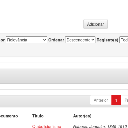
por
Ordenar
Registro(s)
Anterior
1
P
ocumento
Título
Autor(es)
O abolicionismo
Nabuco, Joaquim, 1849-1910