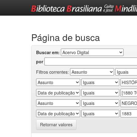
Skip
navigation
Página de busca
Buscar em:
por
Filtros correntes:
Retornar valores