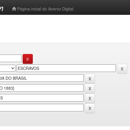
-->
Página inicial do Acervo Digital