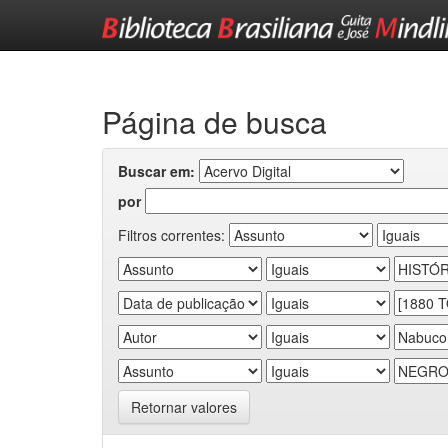
Skip
navigation
Página de busca
Buscar em:
por
Filtros correntes:
Retornar valores