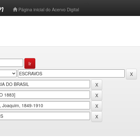
-->
Página inicial do Acervo Digital