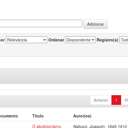
por
Ordenar
Registro(s)
Anterior
1
P
ocumento
Título
Autor(es)
O abolicionismo
Nabuco, Joaquim, 1849-1910