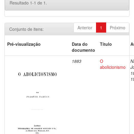
Resultado 1-1 de 1.
Anterior
1
Próximo
Conjunto de itens:
Pré-visualização
Data do
Título
A
documento
1883
O
N
abolicionismo
J
1
1