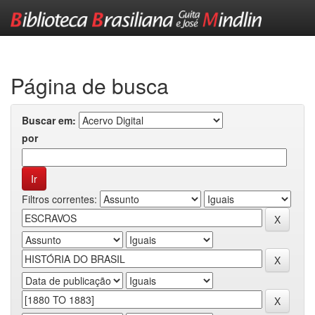
Skip
navigation
Página de busca
Buscar em:
por
Filtros correntes: