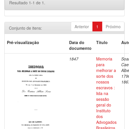
Resultado 1-1 de 1.
Anterior
1
Próximo
Conjunto de itens:
Pré-visualização
Data do
Título
Aut
documento
1847
Memoria
Soa
para
Cae
melhorar a
Albe
sorte dos
179
nossos
186
escravos :
lida na
sessão
geral do
Instituto
dos
Advogados
Brasileiros