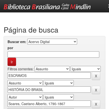
Skip
navigation
Página de busca
Buscar em:
por
Filtros correntes: