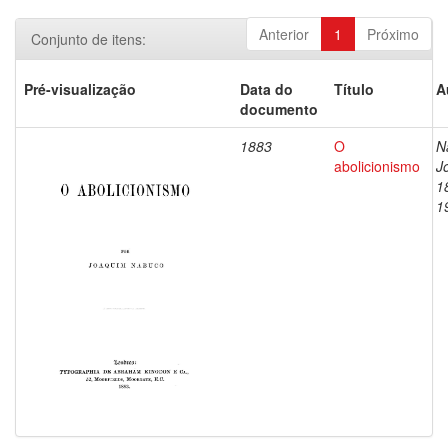
Anterior
1
Próximo
Conjunto de itens:
Pré-visualização
Data do
Título
A
documento
1883
O
N
abolicionismo
J
1
1