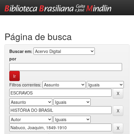
Skip
navigation
Página de busca
Buscar em:
por
Filtros correntes: