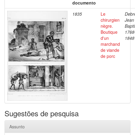
documento
1835
Le
Debre
chirurgien
Jean
nègre.
Bapti
Boutique
1768
d'un
1848
marchand
de viande
de porc
Sugestões de pesquisa
Assunto