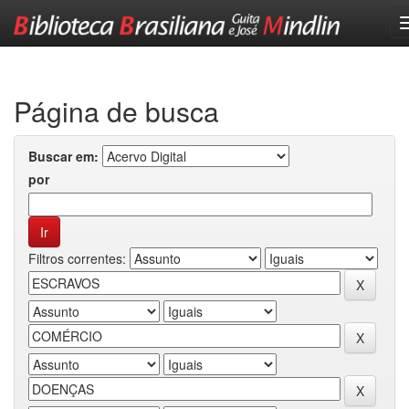
Skip
navigation
Página de busca
Buscar em:
por
Filtros correntes: