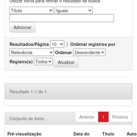
Utilizar filtros para refinar o resultado de busca.
Resultados/Página
|
Ordenar registros por
Ordenar
Registro(s)
Resultado 1-1 de 1.
Anterior
1
Próximo
Conjunto de itens:
Pré-visualização
Data do
Título
Auto