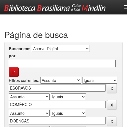
Skip
navigation
Página de busca
Buscar em:
por
Filtros correntes: