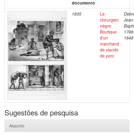
documento
1835
Le
Debre
chirurgien
Jean
nègre.
Bapti
Boutique
1768
d'un
1848
marchand
de viande
de porc
Sugestões de pesquisa
Assunto