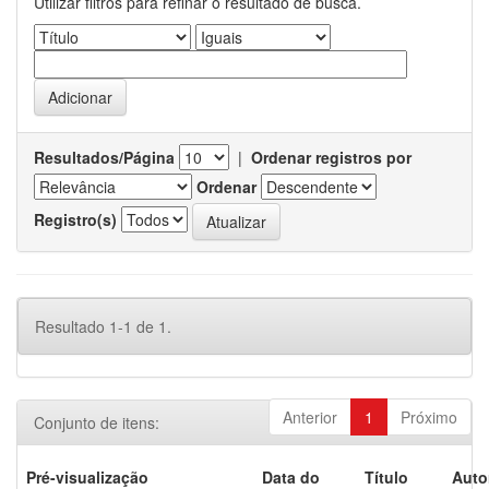
Utilizar filtros para refinar o resultado de busca.
Resultados/Página
|
Ordenar registros por
Ordenar
Registro(s)
Resultado 1-1 de 1.
Anterior
1
Próximo
Conjunto de itens:
Pré-visualização
Data do
Título
Auto