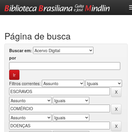
Skip
navigation
Página de busca
Buscar em:
por
Filtros correntes: