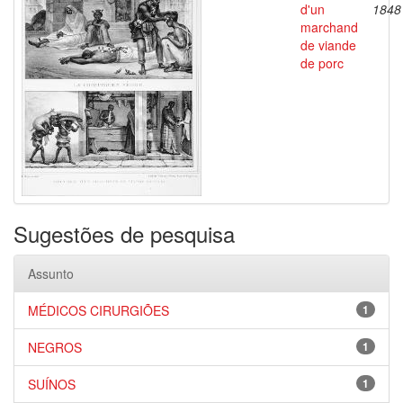
d'un
1848
marchand
de viande
de porc
Sugestões de pesquisa
Assunto
MÉDICOS CIRURGIÕES
1
NEGROS
1
SUÍNOS
1