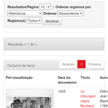
Resultados/Página
|
Ordenar registros por
Ordenar
Registro(s)
Resultado 1-1 de 1.
Anterior
1
Próximo
Conjunto de itens:
Pré-visualização
Data do
Título
Auto
documento
1835
Le
Debre
chirurgien
Jean
nègre.
Bapti
Boutique
1768