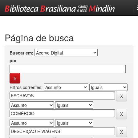
Skip
navigation
Página de busca
Buscar em:
por
Filtros correntes: