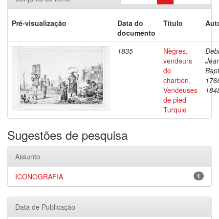
Pré-visualização
Data do
Título
Aut
documento
1835
Nègres,
Debr
vendeurs
Jea
de
Bapt
charbon.
176
Vendeuses
184
de pled
Turquie
Sugestões de pesquisa
Assunto
ICONOGRAFIA
1
Data de Publicação