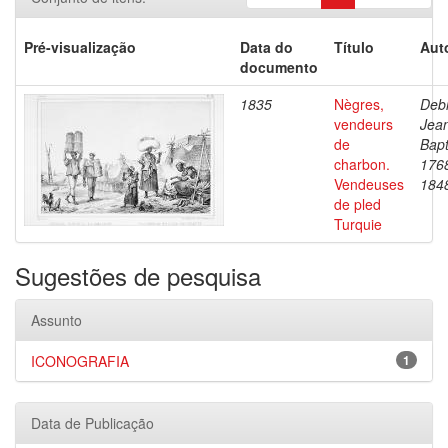
Pré-visualização
Data do
Título
Aut
documento
1835
Nègres,
Debr
vendeurs
Jea
de
Bapt
charbon.
176
Vendeuses
184
de pled
Turquie
Sugestões de pesquisa
Assunto
ICONOGRAFIA
1
Data de Publicação