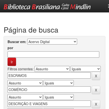
Skip
navigation
Página de busca
Buscar em:
por
Filtros correntes: