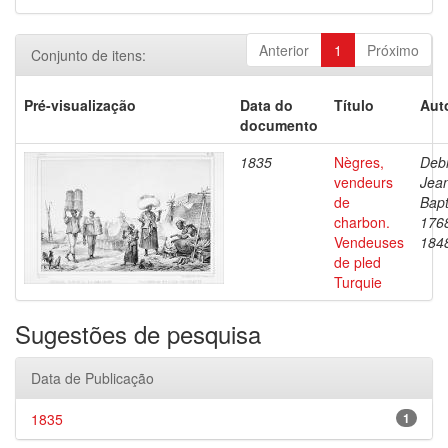
Anterior
1
Próximo
Conjunto de itens:
Pré-visualização
Data do
Título
Aut
documento
1835
Nègres,
Debr
vendeurs
Jea
de
Bapt
charbon.
176
Vendeuses
184
de pled
Turquie
Sugestões de pesquisa
Data de Publicação
1835
1