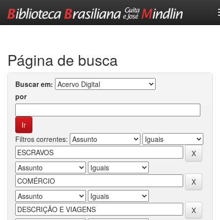
Skip
navigation
Página de busca
Buscar em:
por
Filtros correntes: