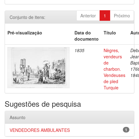
Anterior
1
Próximo
Conjunto de itens:
Pré-visualização
Data do
Título
Aut
documento
1835
Nègres,
Debr
vendeurs
Jea
de
Bapt
charbon.
176
Vendeuses
184
de pled
Turquie
Sugestões de pesquisa
Assunto
VENDEDORES AMBULANTES
1