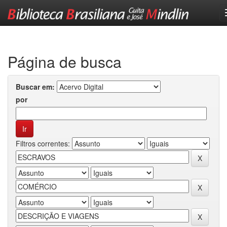
Skip
navigation
Página de busca
Buscar em:
por
Filtros correntes: