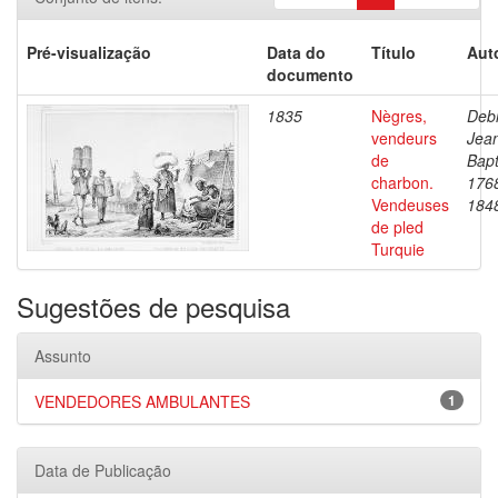
Pré-visualização
Data do
Título
Aut
documento
1835
Nègres,
Debr
vendeurs
Jea
de
Bapt
charbon.
176
Vendeuses
184
de pled
Turquie
Sugestões de pesquisa
Assunto
VENDEDORES AMBULANTES
1
Data de Publicação