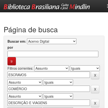
Skip
navigation
Página de busca
Buscar em:
por
Filtros correntes: