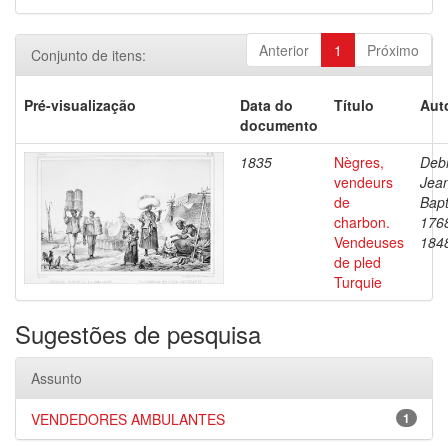
Anterior
1
Próximo
Conjunto de itens:
Pré-visualização
Data do
Título
Aut
documento
1835
Nègres,
Debr
vendeurs
Jea
de
Bapt
charbon.
176
Vendeuses
184
de pled
Turquie
Sugestões de pesquisa
Assunto
VENDEDORES AMBULANTES
1