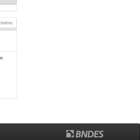
róximo
e,