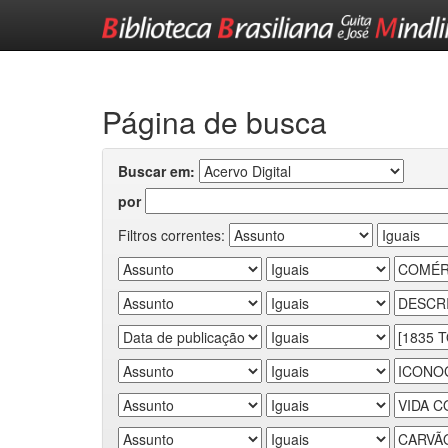
Skip
navigation
Página de busca
Buscar em:
por
Filtros correntes: