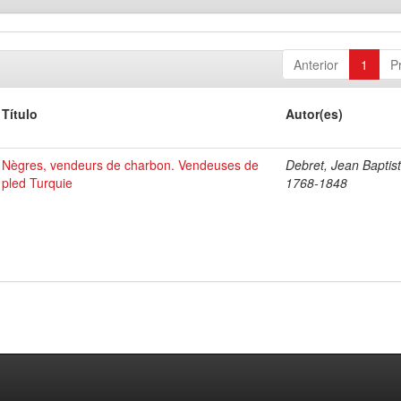
Anterior
1
P
Título
Autor(es)
Nègres, vendeurs de charbon. Vendeuses de
Debret, Jean Baptist
pled Turquie
1768-1848