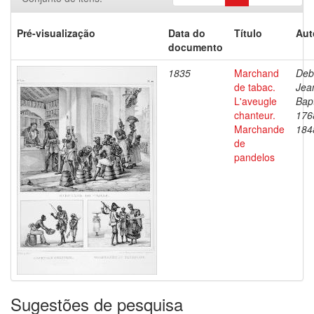
Pré-visualização
Data do
Título
Aut
documento
1835
Marchand
Deb
de tabac.
Jea
L'aveugle
Bapt
chanteur.
176
Marchande
184
de
pandelos
Sugestões de pesquisa