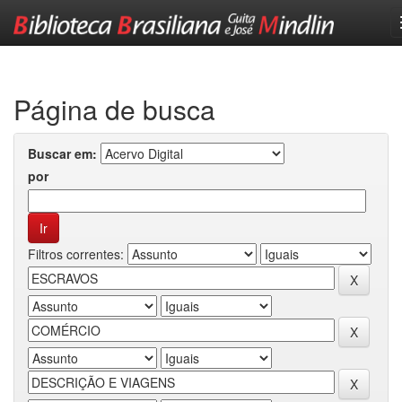
Skip
navigation
Página de busca
Buscar em:
por
Filtros correntes: