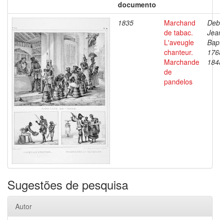
documento
1835
Marchand
Deb
de tabac.
Jea
L'aveugle
Bapt
chanteur.
176
Marchande
184
de
pandelos
Sugestões de pesquisa
Autor