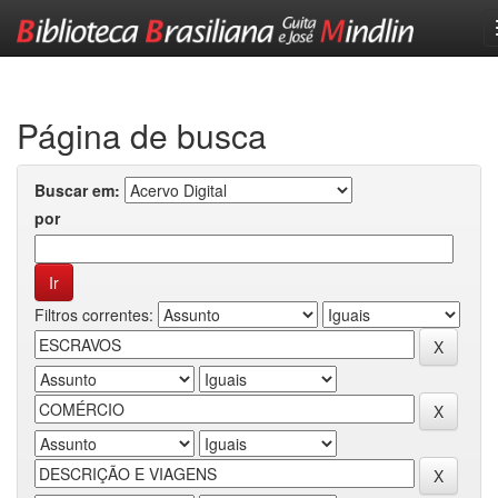
Skip
navigation
Página de busca
Buscar em:
por
Filtros correntes: