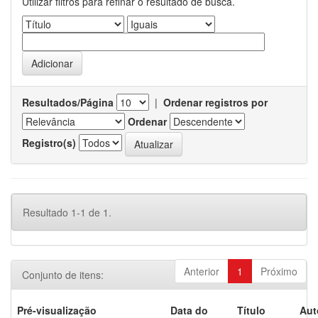
Utilizar filtros para refinar o resultado de busca.
Resultados/Página
|
Ordenar registros por
Ordenar
Registro(s)
Resultado 1-1 de 1.
Anterior
1
Próximo
Conjunto de itens:
Pré-visualização
Data do
Título
Aut