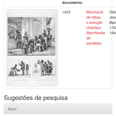
documento
1835
Marchand
Deb
de tabac.
Jea
L'aveugle
Bapt
chanteur.
176
Marchande
184
de
pandelos
Sugestões de pesquisa
Autor