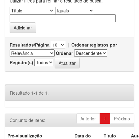
Utilizar filtros para refinar o resultado de busca.
Resultados/Página
|
Ordenar registros por
Ordenar
Registro(s)
Resultado 1-1 de 1.
Anterior
1
Próximo
Conjunto de itens:
Pré-visualização
Data do
Título
Aut