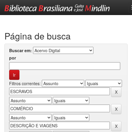
Skip
navigation
Página de busca
Buscar em:
por
Filtros correntes: