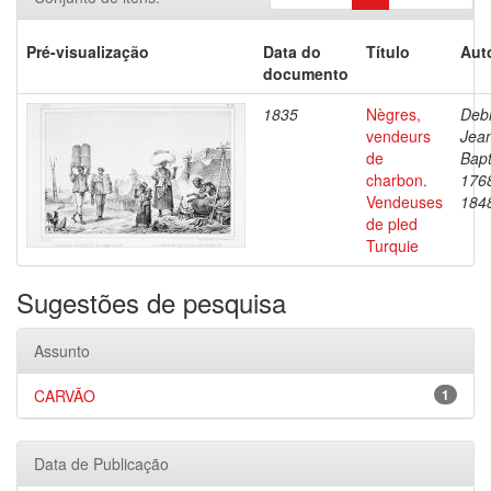
Pré-visualização
Data do
Título
Aut
documento
1835
Nègres,
Debr
vendeurs
Jea
de
Bapt
charbon.
176
Vendeuses
184
de pled
Turquie
Sugestões de pesquisa
Assunto
CARVÃO
1
Data de Publicação