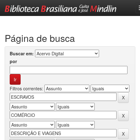
Skip
navigation
Página de busca
Buscar em:
por
Filtros correntes: