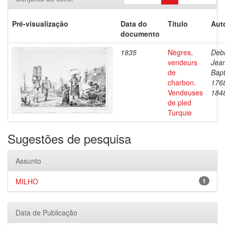
Pré-visualização
Data do
Título
Aut
documento
1835
Nègres,
Debr
vendeurs
Jea
de
Bapt
charbon.
176
Vendeuses
184
de pled
Turquie
Sugestões de pesquisa
Assunto
MILHO
1
Data de Publicação