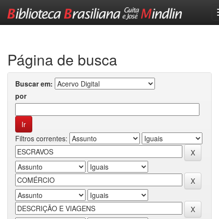
Skip
navigation
Página de busca
Buscar em:
por
Filtros correntes: