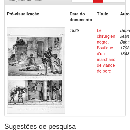
Pré-visualização
Data do
Título
Auto
documento
1835
Le
Debre
chirurgien
Jean
nègre.
Bapti
Boutique
1768
d'un
1848
marchand
de viande
de porc
Sugestões de pesquisa