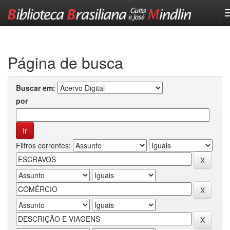
Skip
navigation
Página de busca
Buscar em:
por
Filtros correntes: