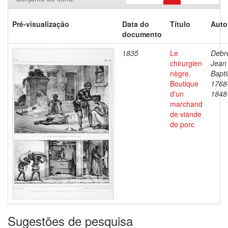
Pré-visualização
Data do
Título
Auto
documento
1835
Le
Debre
chirurgien
Jean
nègre.
Bapti
Boutique
1768
d'un
1848
marchand
de viande
de porc
Sugestões de pesquisa