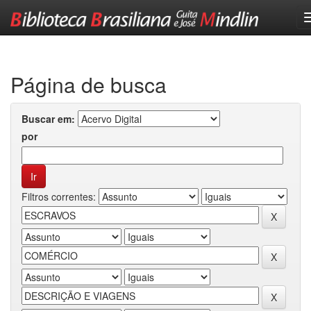
Skip
navigation
Página de busca
Buscar em:
por
Filtros correntes: