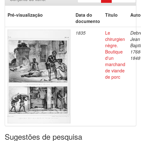
Pré-visualização
Data do
Título
Auto
documento
1835
Le
Debre
chirurgien
Jean
nègre.
Bapti
Boutique
1768
d'un
1848
marchand
de viande
de porc
Sugestões de pesquisa