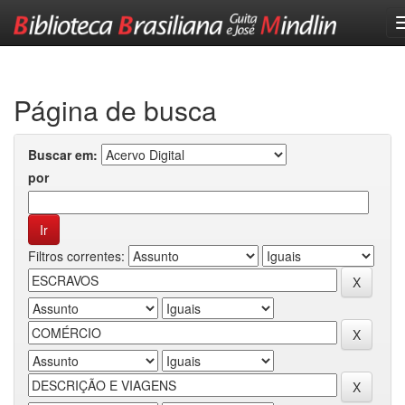
Skip
navigation
Página de busca
Buscar em:
por
Filtros correntes: