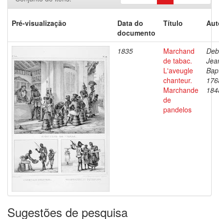
Pré-visualização
Data do
Título
Aut
documento
1835
Marchand
Deb
de tabac.
Jea
L'aveugle
Bapt
chanteur.
176
Marchande
184
de
pandelos
Sugestões de pesquisa