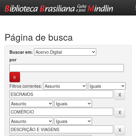
Skip
navigation
Página de busca
Buscar em:
por
Filtros correntes: