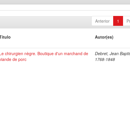
Anterior
1
P
Título
Autor(es)
Le chirurgien nègre. Boutique d'un marchand de
Debret, Jean Bapti
viande de porc
1768-1848