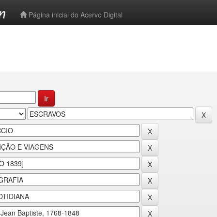
-->
Página inicial do Acervo Digital