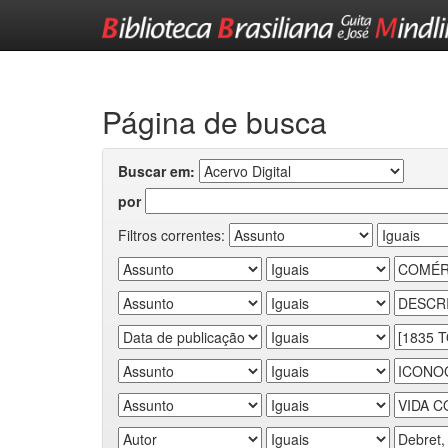
Skip
navigation
Página de busca
Buscar em:
por
Filtros correntes: