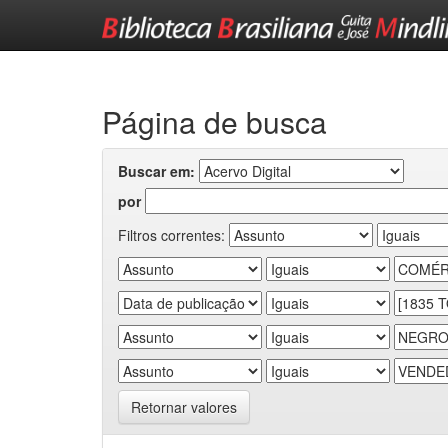
Skip
navigation
Página de busca
Buscar em:
por
Filtros correntes:
Retornar valores