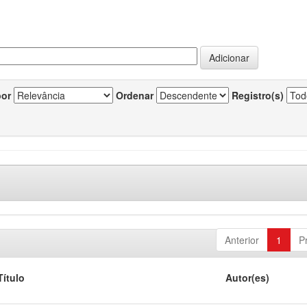
por
Ordenar
Registro(s)
Anterior
1
P
Título
Autor(es)