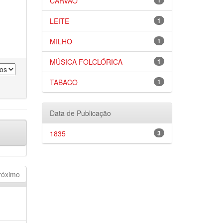
CARVÃO
1
LEITE
1
MILHO
1
MÚSICA FOLCLÓRICA
1
TABACO
1
Data de Publicação
1835
3
róximo