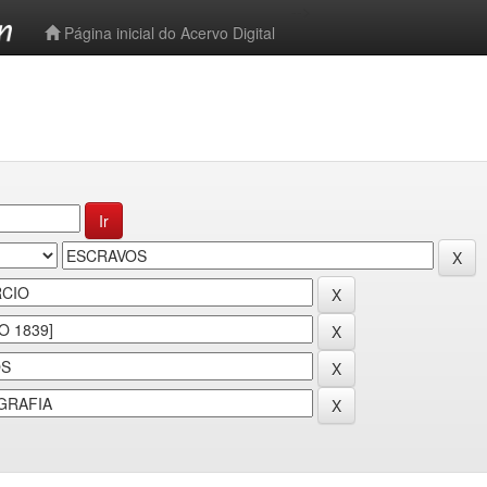
-->
Página inicial do Acervo Digital