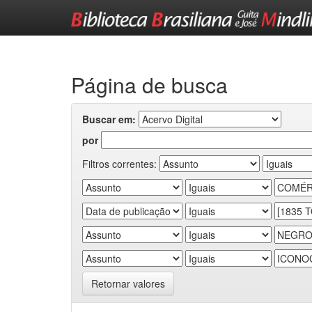
Skip
navigation
Página de busca
Buscar em:
por
Filtros correntes:
Retornar valores