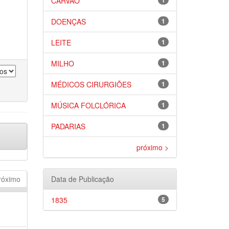
CARVÃO
1
DOENÇAS
1
LEITE
1
MILHO
1
MÉDICOS CIRURGIÕES
1
MÚSICA FOLCLÓRICA
1
PADARIAS
1
próximo >
róximo
Data de Publicação
1835
5