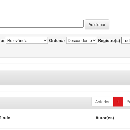
por
Ordenar
Registro(s)
Anterior
1
P
Título
Autor(es)