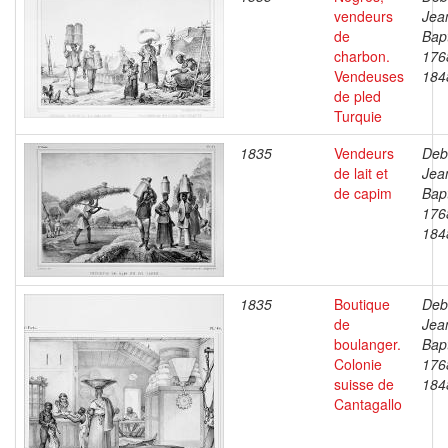
vendeurs
Jea
de
Bapt
charbon.
176
Vendeuses
184
de pled
Turquie
1835
Vendeurs
Deb
de lait et
Jea
de capim
Bapt
176
184
1835
Boutique
Deb
de
Jea
boulanger.
Bapt
Colonie
176
suisse de
184
Cantagallo