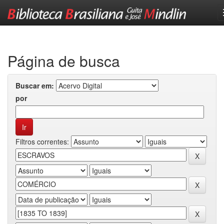
Skip
navigation
Página de busca
Buscar em:
por
Filtros correntes: