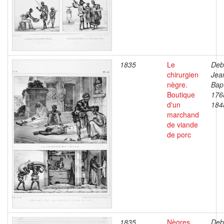
1835
Le
Deb
chirurgien
Jea
nègre.
Bapt
Boutique
176
d'un
184
marchand
de viande
de porc
1835
Nègres,
Deb