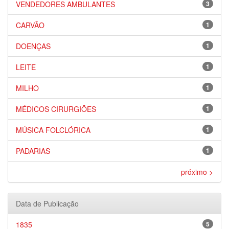
VENDEDORES AMBULANTES
3
CARVÃO
1
DOENÇAS
1
LEITE
1
MILHO
1
MÉDICOS CIRURGIÕES
1
MÚSICA FOLCLÓRICA
1
PADARIAS
1
próximo >
Data de Publicação
1835
5