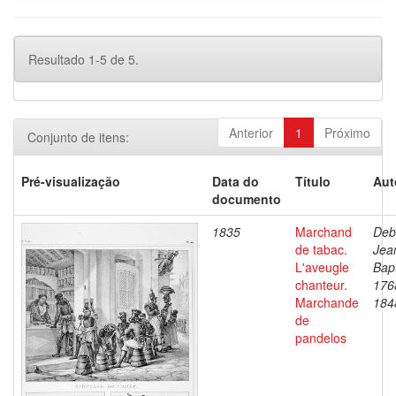
Resultado 1-5 de 5.
Anterior
1
Próximo
Conjunto de itens:
Pré-visualização
Data do
Título
Aut
documento
1835
Marchand
Deb
de tabac.
Jea
L'aveugle
Bapt
chanteur.
176
Marchande
184
de
pandelos