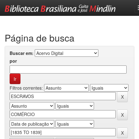
Skip
navigation
Página de busca
Buscar em:
por
Filtros correntes: