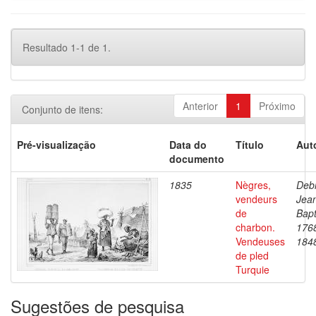
Resultado 1-1 de 1.
Anterior
1
Próximo
Conjunto de itens:
Pré-visualização
Data do
Título
Aut
documento
1835
Nègres,
Debr
vendeurs
Jea
de
Bapt
charbon.
176
Vendeuses
184
de pled
Turquie
Sugestões de pesquisa