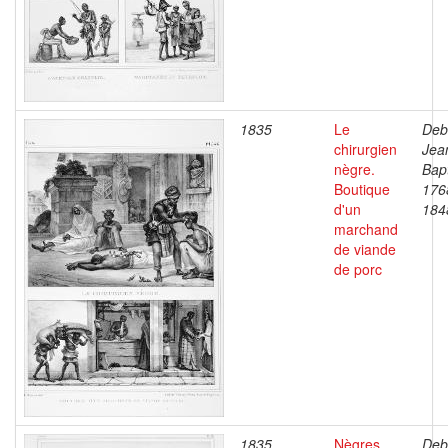
1835
Le
Deb
chirurgien
Jea
nègre.
Bapt
Boutique
176
d'un
184
marchand
de viande
de porc
1835
Nègres,
Deb