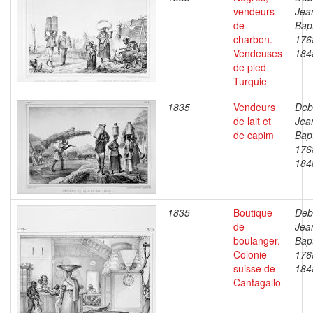
vendeurs
Jea
de
Bapt
charbon.
176
Vendeuses
184
de pled
Turquie
1835
Vendeurs
Deb
de lait et
Jea
de capim
Bapt
176
184
1835
Boutique
Deb
de
Jea
boulanger.
Bapt
Colonie
176
suisse de
184
Cantagallo