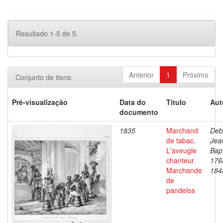
Resultado 1-5 de 5.
Anterior
1
Próximo
Conjunto de itens:
Pré-visualização
Data do
Título
Aut
documento
1835
Marchand
Deb
de tabac.
Jea
L'aveugle
Bapt
chanteur.
176
Marchande
184
de
pandelos