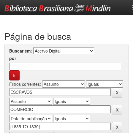
Skip
navigation
Página de busca
Buscar em:
por
Filtros correntes: