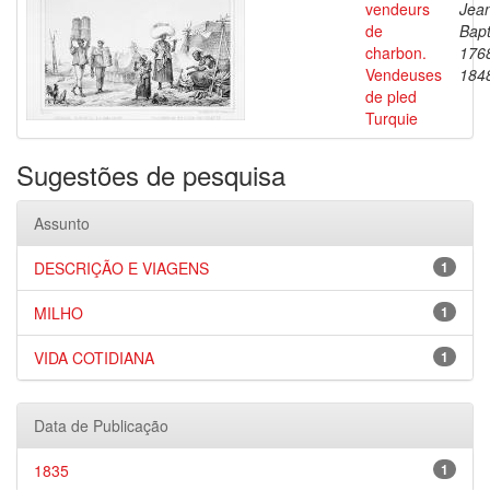
vendeurs
Jea
de
Bapt
charbon.
176
Vendeuses
184
de pled
Turquie
Sugestões de pesquisa
Assunto
DESCRIÇÃO E VIAGENS
1
MILHO
1
VIDA COTIDIANA
1
Data de Publicação
1835
1