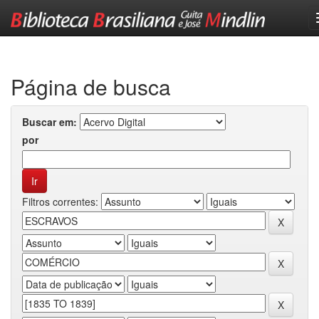
Skip
navigation
Página de busca
Buscar em:
por
Filtros correntes: