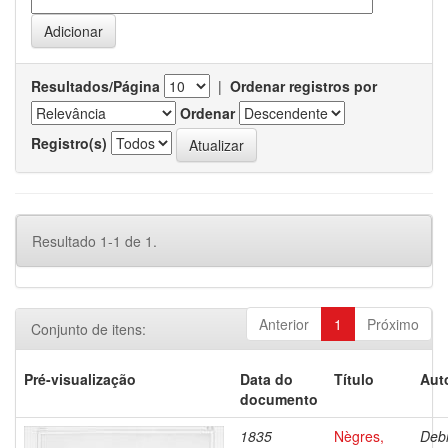
Resultados/Página
|
Ordenar registros por
Ordenar
Registro(s)
Resultado 1-1 de 1.
Anterior
1
Próximo
Conjunto de itens:
Pré-visualização
Data do
Título
Aut
documento
1835
Nègres,
Debr