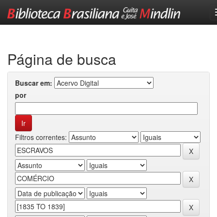
Skip
navigation
Página de busca
Buscar em:
por
Filtros correntes: