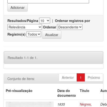
Resultados/Página
|
Ordenar registros por
Ordenar
Registro(s)
Resultado 1-1 de 1.
Anterior
1
Próximo
Conjunto de itens:
Pré-visualização
Data do
Título
Aut
documento
1835
Nègres,
Debr