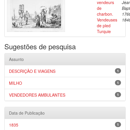
vendeurs
Jea
de
Bapt
charbon.
176
Vendeuses
184
de pled
Turquie
Sugestões de pesquisa
Assunto
DESCRIÇÃO E VIAGENS
1
MILHO
1
VENDEDORES AMBULANTES
1
Data de Publicação
1835
1