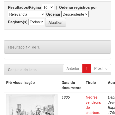
Resultados/Página
|
Ordenar registros por
Ordenar
Registro(s)
Resultado 1-1 de 1.
Anterior
1
Próximo
Conjunto de itens:
Pré-visualização
Data do
Título
Aut
documento
1835
Nègres,
Debr
vendeurs
Jea
de
Bapt
charbon.
176