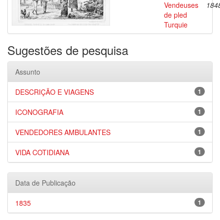
Vendeuses
184
de pled
Turquie
Sugestões de pesquisa
Assunto
DESCRIÇÃO E VIAGENS
1
ICONOGRAFIA
1
VENDEDORES AMBULANTES
1
VIDA COTIDIANA
1
Data de Publicação
1835
1