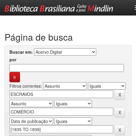
Skip
navigation
Página de busca
Buscar em:
por
Filtros correntes: