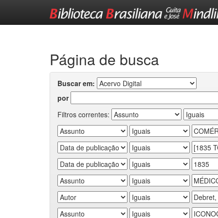
Skip
navigation
Página de busca
Buscar em:
por
Filtros correntes: