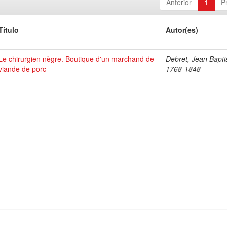
Anterior
1
P
Título
Autor(es)
Le chirurgien nègre. Boutique d'un marchand de
Debret, Jean Bapti
viande de porc
1768-1848