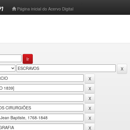
-->
Página inicial do Acervo Digital