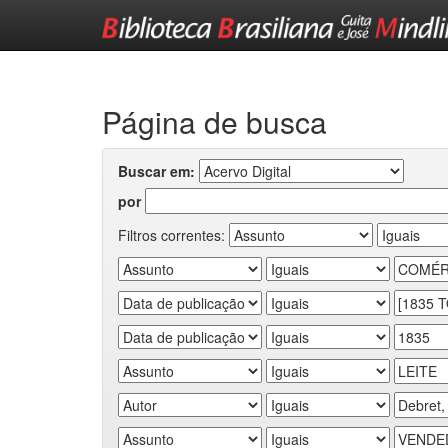
Skip
navigation
Página de busca
Buscar em:
por
Filtros correntes: