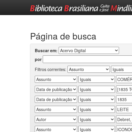
Skip
navigation
Página de busca
Buscar em:
por
Filtros correntes: