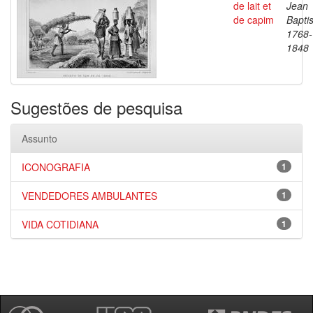
de lait et
Jean
de capim
Baptis
1768-
1848
Sugestões de pesquisa
Assunto
ICONOGRAFIA
1
VENDEDORES AMBULANTES
1
VIDA COTIDIANA
1