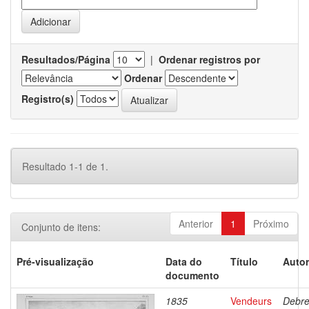
Resultados/Página
|
Ordenar registros por
Ordenar
Registro(s)
Resultado 1-1 de 1.
Anterior
1
Próximo
Conjunto de itens:
Pré-visualização
Data do
Título
Autor
documento
1835
Vendeurs
Debre