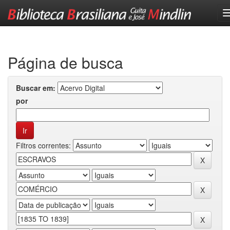
Skip
navigation
Página de busca
Buscar em:
por
Filtros correntes: