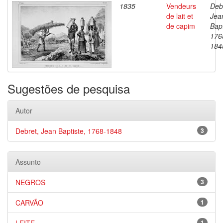
1835
Vendeurs
Deb
de lait et
Jea
de capim
Bapt
176
184
Sugestões de pesquisa
Autor
Debret, Jean Baptiste, 1768-1848
3
Assunto
NEGROS
3
CARVÃO
1
1