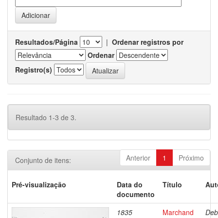
Resultados/Página
|
Ordenar registros por
Ordenar
Registro(s)
Resultado 1-3 de 3.
Anterior
1
Próximo
Conjunto de itens:
Pré-visualização
Data do
Título
Aut
documento
1835
Marchand
Deb