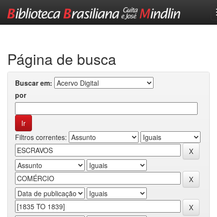
Skip
navigation
Página de busca
Buscar em:
por
Filtros correntes: