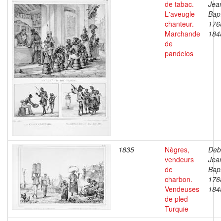
de tabac.
Jea
L'aveugle
Bapt
chanteur.
176
Marchande
184
de
pandelos
1835
Nègres,
Deb
vendeurs
Jea
de
Bapt
charbon.
176
Vendeuses
184
de pled
Turquie