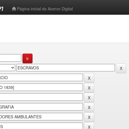
-->
Página inicial do Acervo Digital