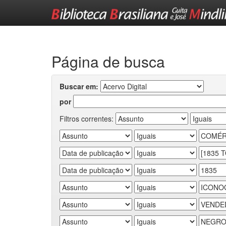
Skip
navigation
Página de busca
Buscar em:
por
Filtros correntes: