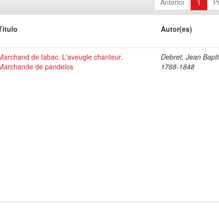
Anterior
1
P
Título
Autor(es)
Marchand de tabac. L'aveugle chanteur.
Debret, Jean Bapti
Marchande de pandelos
1768-1848