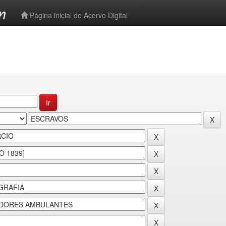
-->
Página inicial do Acervo Digital