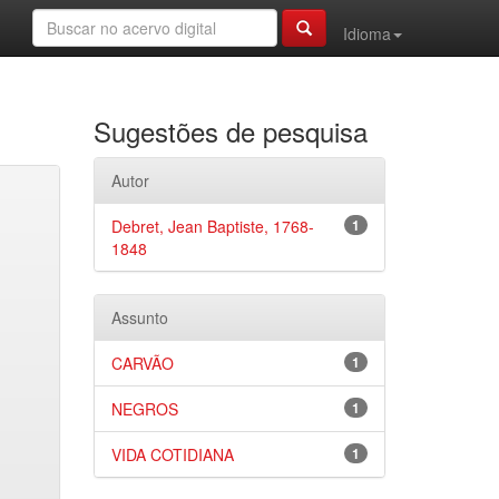
Idioma
Sugestões de pesquisa
Autor
Debret, Jean Baptiste, 1768-
1
1848
Assunto
CARVÃO
1
NEGROS
1
VIDA COTIDIANA
1