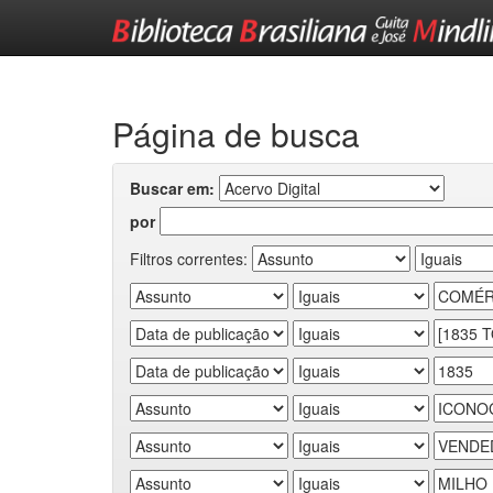
Skip
navigation
Página de busca
Buscar em:
por
Filtros correntes: