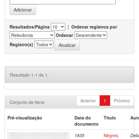
Resultados/Página
|
Ordenar registros por
Ordenar
Registro(s)
Resultado 1-1 de 1.
Anterior
1
Próximo
Conjunto de itens:
Pré-visualização
Data do
Título
Aut
documento
1835
Nègres,
Debr