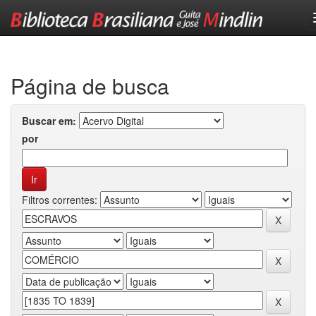
Skip
navigation
Página de busca
Buscar em:
por
Filtros correntes: