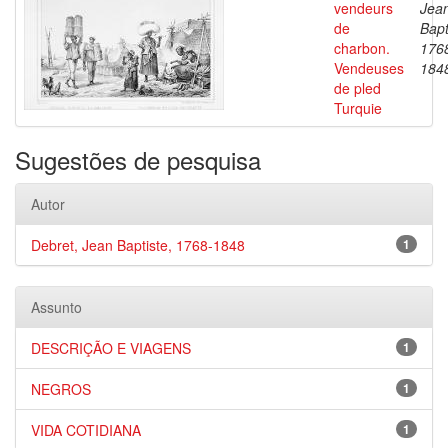
vendeurs
Jea
de
Bapt
charbon.
176
Vendeuses
184
de pled
Turquie
Sugestões de pesquisa
Autor
Debret, Jean Baptiste, 1768-1848
1
Assunto
DESCRIÇÃO E VIAGENS
1
NEGROS
1
VIDA COTIDIANA
1