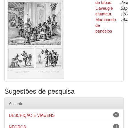
de tabac.
Jea
L'aveugle
Bapt
chanteur.
176
Marchande
184
de
pandelos
Sugestões de pesquisa
Assunto
DESCRIÇÃO E VIAGENS
1
NEGROS
1