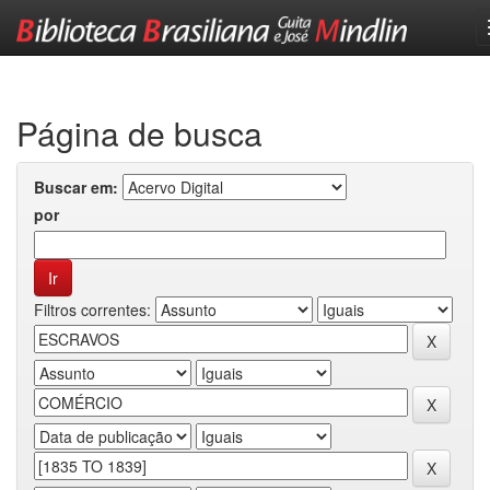
Skip
navigation
Página de busca
Buscar em:
por
Filtros correntes: