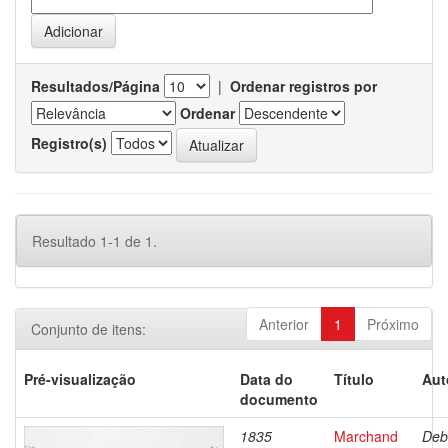
Resultados/Página
|
Ordenar registros por
Ordenar
Registro(s)
Resultado 1-1 de 1.
Anterior
1
Próximo
Conjunto de itens:
Pré-visualização
Data do
Título
Aut
documento
1835
Marchand
Deb