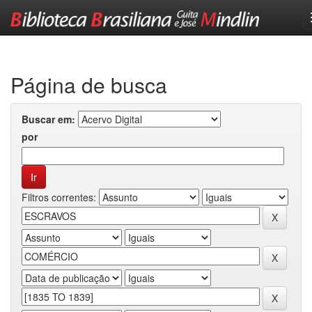
Skip
navigation
Página de busca
Buscar em:
por
Filtros correntes: