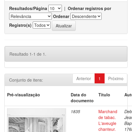
Resultados/Página
|
Ordenar registros por
Ordenar
Registro(s)
Resultado 1-1 de 1.
Anterior
1
Próximo
Conjunto de itens:
Pré-visualização
Data do
Título
Aut
documento
1835
Marchand
Deb
de tabac.
Jea
L'aveugle
Bapt
chanteur.
176