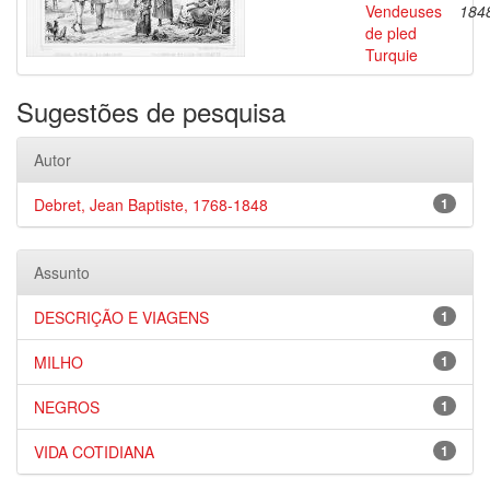
Vendeuses
184
de pled
Turquie
Sugestões de pesquisa
Autor
Debret, Jean Baptiste, 1768-1848
1
Assunto
DESCRIÇÃO E VIAGENS
1
MILHO
1
NEGROS
1
VIDA COTIDIANA
1