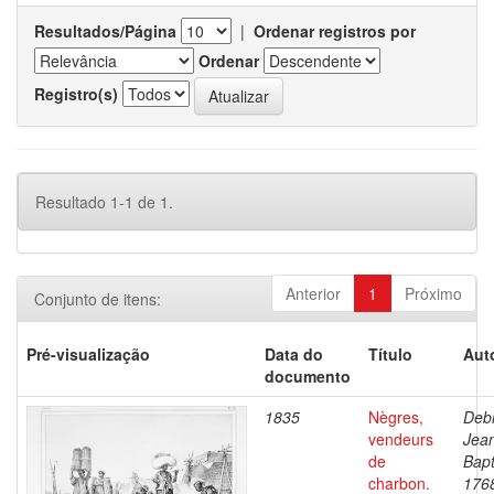
Resultados/Página
|
Ordenar registros por
Ordenar
Registro(s)
Resultado 1-1 de 1.
Anterior
1
Próximo
Conjunto de itens:
Pré-visualização
Data do
Título
Aut
documento
1835
Nègres,
Debr
vendeurs
Jea
de
Bapt
charbon.
176