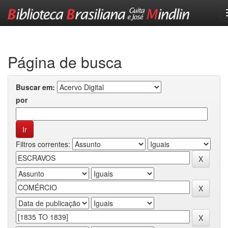
Skip
navigation
Página de busca
Buscar em:
por
Filtros correntes: