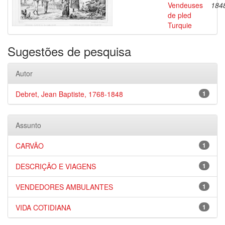
Vendeuses
184
de pled
Turquie
Sugestões de pesquisa
Autor
Debret, Jean Baptiste, 1768-1848
1
Assunto
CARVÃO
1
DESCRIÇÃO E VIAGENS
1
VENDEDORES AMBULANTES
1
VIDA COTIDIANA
1