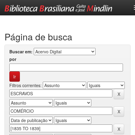
Skip
navigation
Página de busca
Buscar em:
por
Filtros correntes: