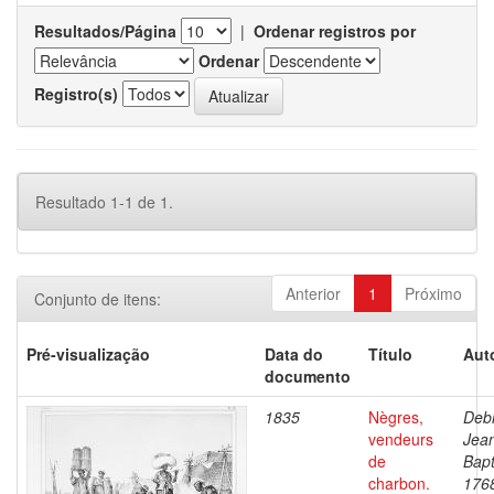
Resultados/Página
|
Ordenar registros por
Ordenar
Registro(s)
Resultado 1-1 de 1.
Anterior
1
Próximo
Conjunto de itens:
Pré-visualização
Data do
Título
Aut
documento
1835
Nègres,
Debr
vendeurs
Jea
de
Bapt
charbon.
176