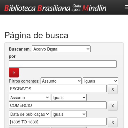
Skip
navigation
Página de busca
Buscar em:
por
Filtros correntes: