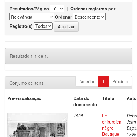
Resultados/Página
|
Ordenar registros por
Ordenar
Registro(s)
Resultado 1-1 de 1.
Anterior
1
Próximo
Conjunto de itens:
Pré-visualização
Data do
Título
Auto
documento
1835
Le
Debre
chirurgien
Jean
nègre.
Bapti
Boutique
1768