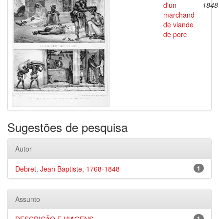
d'un
1848
marchand
de viande
de porc
Sugestões de pesquisa
Autor
Debret, Jean Baptiste, 1768-1848
1
Assunto
1