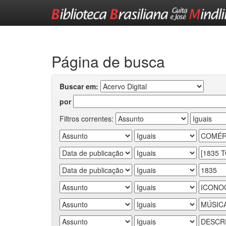
Skip
navigation
Página de busca
Buscar em:
por
Filtros correntes: