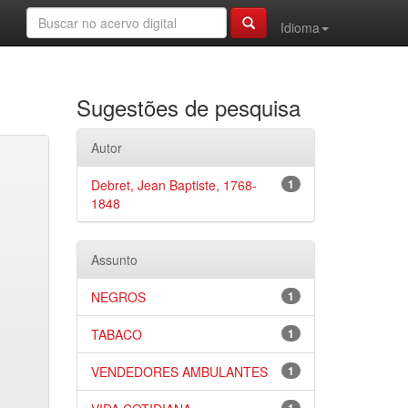
Idioma
Sugestões de pesquisa
Autor
Debret, Jean Baptiste, 1768-
1
1848
Assunto
NEGROS
1
TABACO
1
VENDEDORES AMBULANTES
1