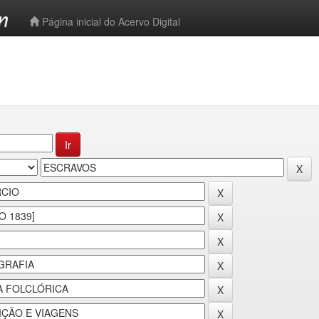
-->
Página inicial do Acervo Digital